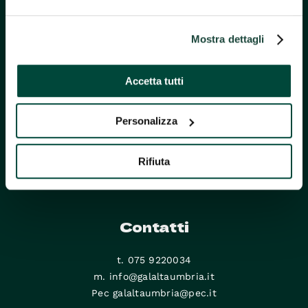
Mostra dettagli
Accetta tutti
Personalizza
GAL Alta Umbria
Rifiuta
Via Michelangelo n. 82
06024 Gubbio (PG)
Contatti
t. 075 9220034
m. info@galaltaumbria.it
Pec galaltaumbria@pec.it