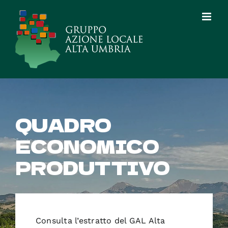
Salta
al
contenuto
QUADRO
ECONOMICO
PRODUTTIVO
Consulta l’estratto del GAL Alta