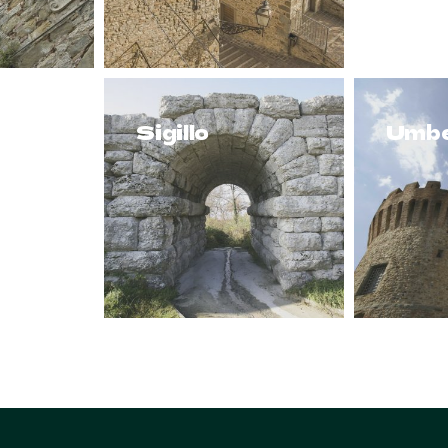
Sigillo
Umbe
 e
o