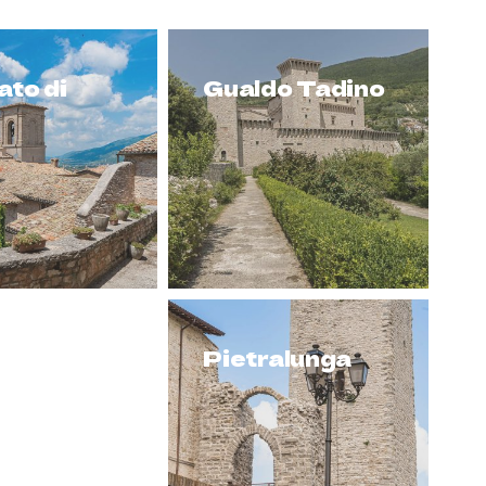
to di
Gualdo Tadino
Pietralunga
one