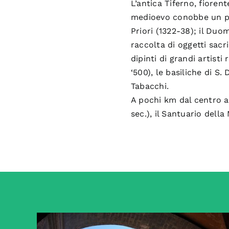
L’antica Tiferno, fiore
medioevo conobbe un peri
Priori (1322-38); il Duo
raccolta di oggetti sacr
dipinti di grandi artisti 
‘500), le basiliche di S
Tabacchi.
A pochi km dal centro ab
sec.), il Santuario dell