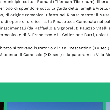
nte municipio sotto i Romani (Tifemum Tiberinum), liber
odo di splendore sotto la guida della famiglia Vitelli. C
mo, di origine romanica, rifatto nel Rinascimento; il Mus
i e di opere di oreficeria; la Pinacoteca Comunale nel pa
rinascimentali (da Raffaello a Signorelli); Palazzo Vitelli a
. Domenico e di S. Francesco e la Collezione Burri, ubicat
itato si trovano l’Oratorio di San Crescentino (XV sec.)
a Madonna di Camoscio (XIX sec.) e la panoramica Villa M