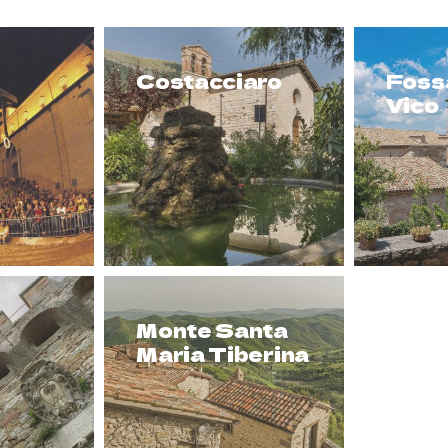
Costacciaro
Fossa
Vico
Monte Santa
Mont
Maria Tiberina