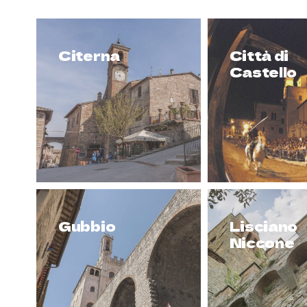
Citerna
Città di
Castello
Gubbio
Lisciano
Niccone