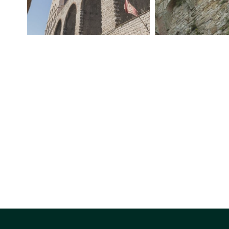
San Giustino
Scheggia
Pascelup