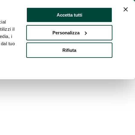
Accetta tutti
ial
re
Risultati
Trasparenza
Contatti
lizzi il
Personalizza
edia, i
 dal tuo
Rifiuta