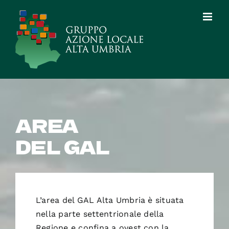
Salta
al
contenuto
AREA
DEL GAL
L’area del GAL Alta Umbria è situata
nella parte settentrionale della
Regione e confina a ovest con la