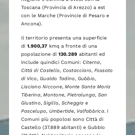
Toscana (Provincia di Arezzo) a est
con le Marche (Provincie di Pesaro e
Ancona).
Il territorio presenta una superficie
di
1.900,37
kmq a fronte di una
popolazione di
130.289
abitanti ed
include quindici Comuni:
Citerna
,
Città di Castello
,
Costacciaro
,
Fossato
di Vico
,
Gualdo Tadino
,
Gubbio
,
Lisciano Niccone
,
Monte Santa Maria
Tiberina
,
Montone
,
Pietralunga
,
San
Giustino
,
Sigillo
,
Scheggia e
Pascelupo
,
Umbertide
,
Valfabbrica
. I
Comuni più popolosi sono Città di
Castello (37.889 abitanti) e Gubbio