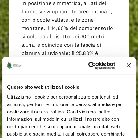
In posizione simmetrica, ai lati del
fiume, si sviluppano le aree collinari,
con piccole vallate, e le zone
montane. Il 14,60% del comprensorio
si colloca al disotto dei 300 metri
s.l.m., e coincide con la fascia di
pianura alluvionale; il 25,80% è
compreso tra i 300 e i 400 metri
s.l.m. e raccoglie gran parte
dell’insediamento sparso,
storicamente consolidatosi; la
Questo sito web utilizza i cookie
restante parte del territorio (circa il
Utilizziamo i cookie per personalizzare contenuti ed
59,60%) giace al di sopra dei 400
annunci, per fornire funzionalità dei social media e per
metri s.l.m., ospitando i suggestivi
analizzare il nostro traffico. Condividiamo inoltre
informazioni sul modo in cui utilizzi il nostro sito con i
borghi rurali e gran parte delle aree
nostri partner che si occupano di analisi dei dati web,
boscate (compresa quella demaniale).
pubblicità e social media, i quali potrebbero combinarle
Nella fascia sud/est, che coincide con