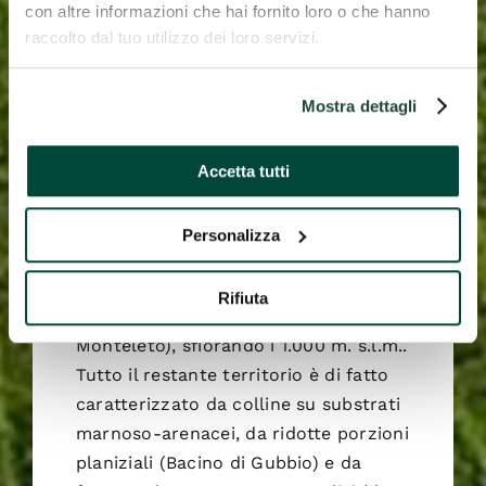
con altre informazioni che hai fornito loro o che hanno
l’area amministrativa della Comunità
raccolto dal tuo utilizzo dei loro servizi.
Montana Alto Chiascio e confina con
le Marche, il territorio è definito ad
Mostra dettagli
est dalla dorsale calcarea
caratterizzata dalla presenza di
importanti rilievi (Monte Penna,
Accetta tutti
Monte Maggio, Monte Cucco), le cui
aree sommitali raggiungono quote
Personalizza
intorno ai 1500 metri. Un’altra dorsale
calcarea si sviluppa a ridosso della
Rifiuta
città di Gubbio (Monte Foce-
Monteleto), sfiorando i 1.000 m. s.l.m..
Tutto il restante territorio è di fatto
caratterizzato da colline su substrati
marnoso-arenacei, da ridotte porzioni
planiziali (Bacino di Gubbio) e da