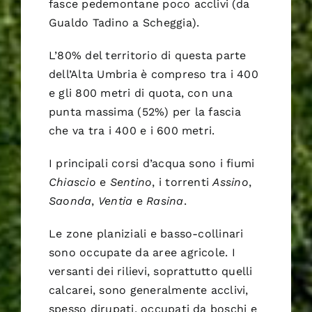
fasce pedemontane poco acclivi (da
Gualdo Tadino a Scheggia).
L’80% del territorio di questa parte
dell’Alta Umbria è compreso tra i 400
e gli 800 metri di quota, con una
punta massima (52%) per la fascia
che va tra i 400 e i 600 metri.
I principali corsi d’acqua sono i fiumi
Chiascio
e
Sentino
, i torrenti
Assino
,
Saonda
,
Ventia
e
Rasina
.
Le zone planiziali e basso-collinari
sono occupate da aree agricole. I
versanti dei rilievi, soprattutto quelli
calcarei, sono generalmente acclivi,
spesso dirupati, occupati da boschi e