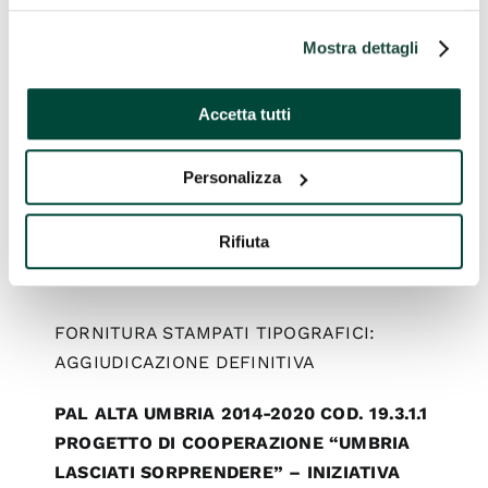
“VALORIZZAZIONE DELL’IDENTITÀ
Mostra dettagli
CULTURALE LOCALE ANNUALITÀ 2019″.
Maggiori Informazioni
Accetta tutti
Personalizza
AVVISO
Rifiuta
FORNITURA STAMPATI TIPOGRAFICI:
AGGIUDICAZIONE DEFINITIVA
PAL ALTA UMBRIA 2014-2020 COD. 19.3.1.1
PROGETTO DI COOPERAZIONE “UMBRIA
LASCIATI SORPRENDERE” – INIZIATIVA