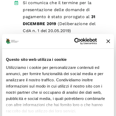
Si comunica che il termine per la
presentazione delle domande di
pagamento è stato prorogato al
31
DICEMBRE 2019
(Deliberazione del
CdA n. 1 del 20.05.2019)
Data: 21/05/2019
Questo sito web utilizza i cookie
Utilizziamo i cookie per personalizzare contenuti ed
annunci, per fornire funzionalità dei social media e per
FORNITURA CARTELLONISTICA
analizzare il nostro traffico. Condividiamo inoltre
PUBBLICITARIA: AGGIUDICAZIONE
informazioni sul modo in cui utilizzi il nostro sito con i
DEFINITIVA
nostri partner che si occupano di analisi dei dati web,
pubblicità e social media, i quali potrebbero combinarle
PAL ALTA UMBRIA 2014-2020 COD. 19.3.1.1
con altre informazioni che hai fornito loro o che hanno
PROGETTO DI COOPERAZIONE “UMBRIA
raccolto dal tuo utilizzo dei loro servizi.
LASCIATI SORPRENDERE” – INIZIATIVA