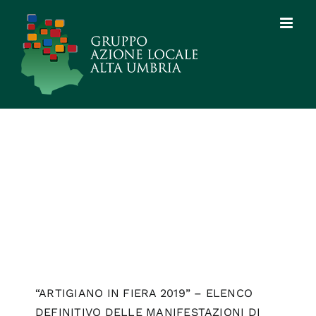
Salta
al
contenuto
BANDI E GARE
2019
Home
Bandi e gare
Bandi e gare 2019
“ARTIGIANO IN FIERA 2019” – ELENCO
DEFINITIVO DELLE MANIFESTAZIONI DI