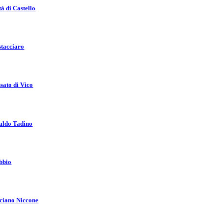
tà di Castello
tacciaro
sato di Vico
aldo Tadino
bbio
ciano Niccone