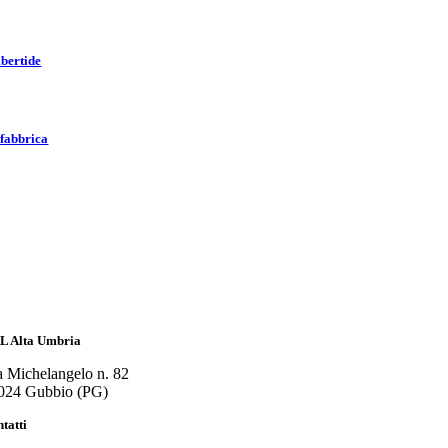
bertide
fabbrica
L Alta Umbria
a Michelangelo n. 82
024 Gubbio (PG)
tatti