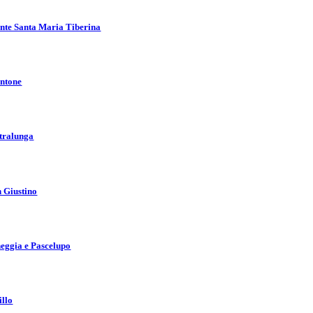
nte Santa Maria Tiberina
ntone
tralunga
 Giustino
eggia e Pascelupo
illo