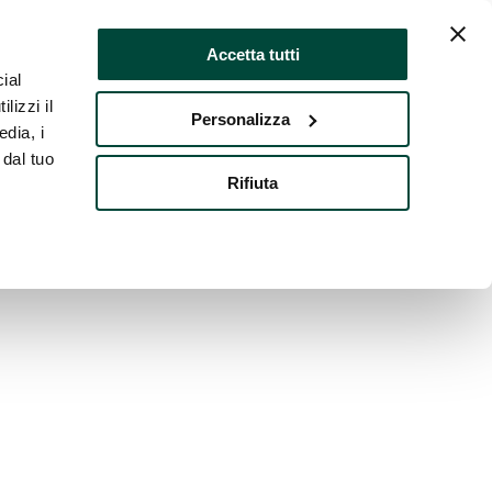
Accetta tutti
ial
lizzi il
Personalizza
edia, i
 dal tuo
Rifiuta