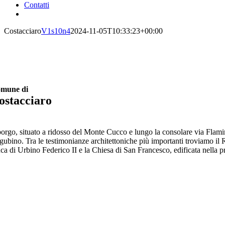
Contatti
Costacciaro
V1s10n4
2024-11-05T10:33:23+00:00
mune di
ostacciaro
 borgo, situato a ridosso del Monte Cucco e lungo la consolare via Flamin
gubino. Tra le testimonianze architettoniche più importanti troviamo il 
ca di Urbino Federico II e la Chiesa di San Francesco, edificata nella 