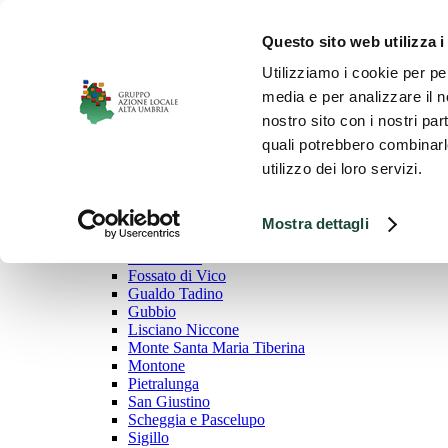
Salta
al
Cerca
Questo sito web utilizza i
contenuto
per:
Utilizziamo i cookie per pe
Home
media e per analizzare il no
Piani di Azione
nostro sito con i nostri par
Programma e finalità
quali potrebbero combinarle
PAL Alta Umbria 2014-2020
PdA Alta Umbria 2023-2027
utilizzo dei loro servizi.
Territorio
Comuni
Citerna
Mostra dettagli
Città di Castello
Costacciaro
Fossato di Vico
Gualdo Tadino
Gubbio
Lisciano Niccone
Monte Santa Maria Tiberina
Montone
Pietralunga
San Giustino
Scheggia e Pascelupo
Sigillo