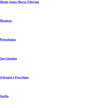
Monte Santa Maria Tiberina
Montone
Pietralunga
San Giustino
Scheggia e Pascelupo
Sigillo