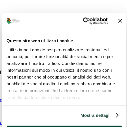
Questo sito web utilizza i cookie
sito del Comune di Scheggia e Pascelupo
Utilizziamo i cookie per personalizzare contenuti ed
annunci, per fornire funzionalità dei social media e per
analizzare il nostro traffico. Condividiamo inoltre
informazioni sul modo in cui utilizzi il nostro sito con i
I Comuni del territorio dell’Alta Umbria
nostri partner che si occupano di analisi dei dati web,
pubblicità e social media, i quali potrebbero combinarle
con altre informazioni che hai fornito loro o che hanno
raccolto dal tuo utilizzo dei loro servizi.
Citerna
Mostra dettagli
Città di Castello