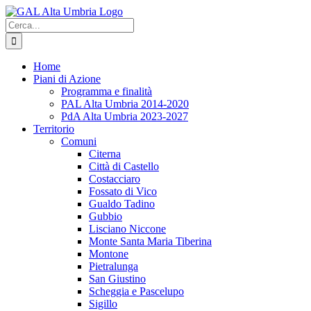
Salta
al
Cerca
contenuto
per:
Home
Piani di Azione
Programma e finalità
PAL Alta Umbria 2014-2020
PdA Alta Umbria 2023-2027
Territorio
Comuni
Citerna
Città di Castello
Costacciaro
Fossato di Vico
Gualdo Tadino
Gubbio
Lisciano Niccone
Monte Santa Maria Tiberina
Montone
Pietralunga
San Giustino
Scheggia e Pascelupo
Sigillo