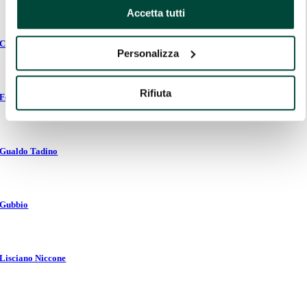
Accetta tutti
Costacciaro
Personalizza
Rifiuta
Fossato di Vico
Gualdo Tadino
Gubbio
Lisciano Niccone