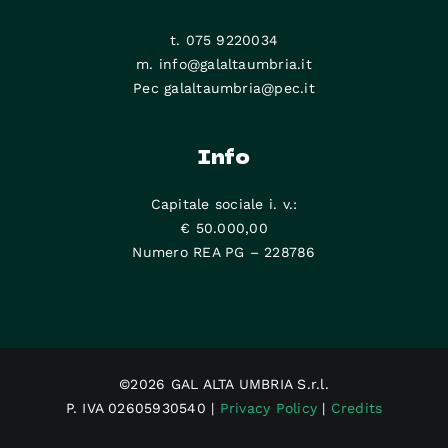
t. 075 9220034
m. info@galaltaumbria.it
Pec galaltaumbria@pec.it
Info
Capitale sociale i. v.:
€ 50.000,00
Numero REA PG – 228786
©2026 GAL ALTA UMBRIA S.r.l.
P. IVA 02605930540 |
Privacy Policy
|
Credits