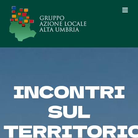
Salta
al
contenuto
INCONTRI
SUL
TERRITORI