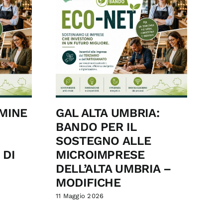
MINE
GAL ALTA UMBRIA:
P
BANDO PER IL
P
SOSTEGNO ALLE
D
 DI
MICROIMPRESE
S
DELL’ALTA UMBRIA –
16 
MODIFICHE
11 Maggio 2026