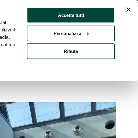
Accetta tutti
ial
re
Risultati
Trasparenza
Contatti
lizzi il
Personalizza
edia, i
 dal tuo
Rifiuta
Precedente
Prossimo